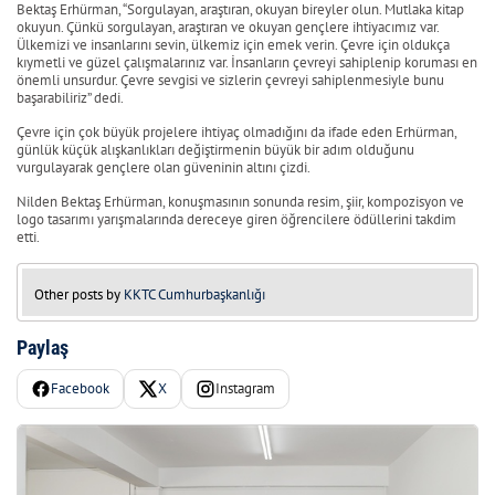
Bektaş Erhürman, “Sorgulayan, araştıran, okuyan bireyler olun. Mutlaka kitap
okuyun. Çünkü sorgulayan, araştıran ve okuyan gençlere ihtiyacımız var.
Ülkemizi ve insanlarını sevin, ülkemiz için emek verin. Çevre için oldukça
kıymetli ve güzel çalışmalarınız var. İnsanların çevreyi sahiplenip koruması en
önemli unsurdur. Çevre sevgisi ve sizlerin çevreyi sahiplenmesiyle bunu
başarabiliriz” dedi.
Çevre için çok büyük projelere ihtiyaç olmadığını da ifade eden Erhürman,
günlük küçük alışkanlıkları değiştirmenin büyük bir adım olduğunu
vurgulayarak gençlere olan güveninin altını çizdi.
Nilden Bektaş Erhürman, konuşmasının sonunda resim, şiir, kompozisyon ve
logo tasarımı yarışmalarında dereceye giren öğrencilere ödüllerini takdim
etti.
Other posts by
KKTC Cumhurbaşkanlığı
Paylaş
Facebook
X
Instagram