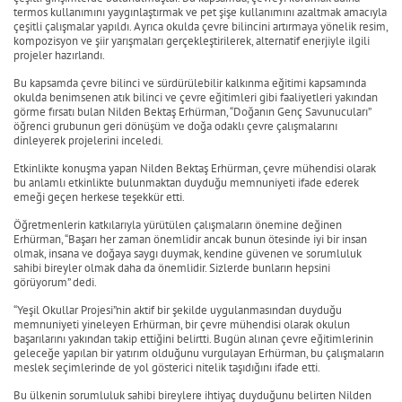
termos kullanımını yaygınlaştırmak ve pet şişe kullanımını azaltmak amacıyla
çeşitli çalışmalar yapıldı. Ayrıca okulda çevre bilincini artırmaya yönelik resim,
kompozisyon ve şiir yarışmaları gerçekleştirilerek, alternatif enerjiyle ilgili
projeler hazırlandı.
Bu kapsamda çevre bilinci ve sürdürülebilir kalkınma eğitimi kapsamında
okulda benimsenen atık bilinci ve çevre eğitimleri gibi faaliyetleri yakından
görme fırsatı bulan Nilden Bektaş Erhürman, “Doğanın Genç Savunucuları”
öğrenci grubunun geri dönüşüm ve doğa odaklı çevre çalışmalarını
dinleyerek projelerini inceledi.
Etkinlikte konuşma yapan Nilden Bektaş Erhürman, çevre mühendisi olarak
bu anlamlı etkinlikte bulunmaktan duyduğu memnuniyeti ifade ederek
emeği geçen herkese teşekkür etti.
Öğretmenlerin katkılarıyla yürütülen çalışmaların önemine değinen
Erhürman, “Başarı her zaman önemlidir ancak bunun ötesinde iyi bir insan
olmak, insana ve doğaya saygı duymak, kendine güvenen ve sorumluluk
sahibi bireyler olmak daha da önemlidir. Sizlerde bunların hepsini
görüyorum” dedi.
“Yeşil Okullar Projesi”nin aktif bir şekilde uygulanmasından duyduğu
memnuniyeti yineleyen Erhürman, bir çevre mühendisi olarak okulun
başarılarını yakından takip ettiğini belirtti. Bugün alınan çevre eğitimlerinin
geleceğe yapılan bir yatırım olduğunu vurgulayan Erhürman, bu çalışmaların
meslek seçimlerinde de yol gösterici nitelik taşıdığını ifade etti.
Bu ülkenin sorumluluk sahibi bireylere ihtiyaç duyduğunu belirten Nilden