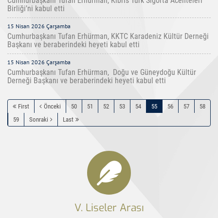
Cumhurbaşkanı Tufan Erhürman, Kıbrıs Türk Sigorta Acenteleri
Birliği’ni kabul etti
15 Nisan 2026 Çarşamba
Cumhurbaşkanı Tufan Erhürman, KKTC Karadeniz Kültür Derneği
Başkanı ve beraberindeki heyeti kabul etti
15 Nisan 2026 Çarşamba
Cumhurbaşkanı Tufan Erhürman, Doğu ve Güneydoğu Kültür
Derneği Başkanı ve beraberindeki heyeti kabul etti
First
Önceki
50
51
52
53
54
55
56
57
58
59
Sonraki
Last
V. Liseler Arası