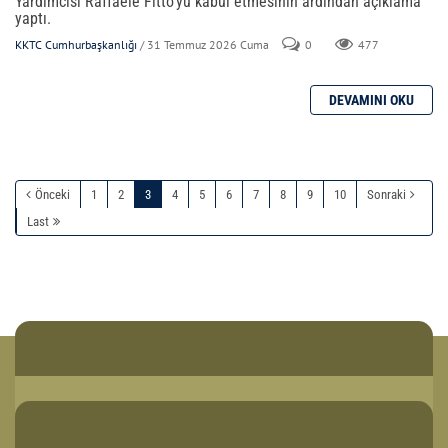
Yardımcısı Raffaele Fitto’yu kabul etmesinin ardından açıklama
yaptı.
KKTC Cumhurbaşkanlığı
/ 31 Temmuz 2026 Cuma
0
477
Önceki
1
2
3
4
5
6
7
8
9
10
Sonraki
Last